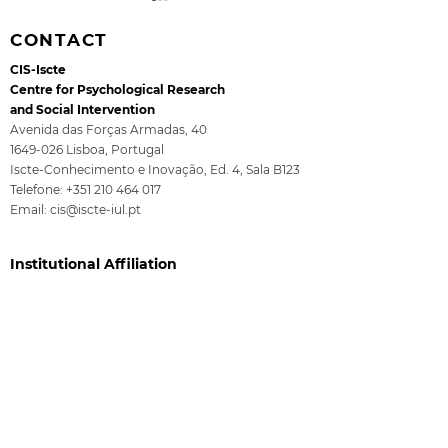
CONTACT
CIS-Iscte
Centre for Psychological Research
and Social Intervention
Avenida das Forças Armadas, 40
1649-026
Lisboa, Portugal
Postdoctoral
Call for Expre
Iscte-Conhecimento e Inovação, Ed. 4, Sala B123
Research Fellowship
Interest to ex
Telefone:
+351 210 464 017
as part of the
functions equ
Email:
cis@iscte-iul.pt
IPMadvance project
to Assistant 
Institutional Affiliation