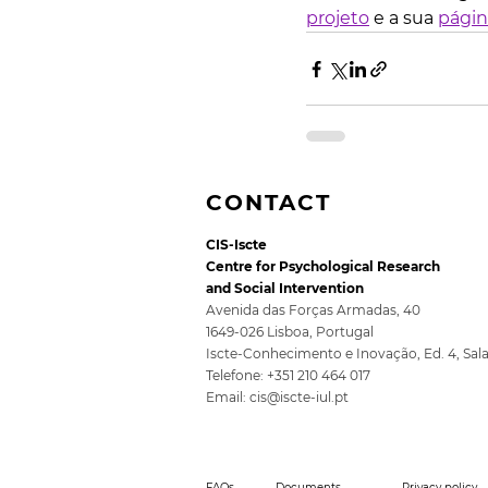
projeto
 e a sua 
págin
CONTACT
CIS-Iscte
Centre for Psychological Research
and Social Intervention
Avenida das Forças Armadas, 40
1649-026 Lisboa, Portugal
Iscte-Conhecimento e Inovação, Ed. 4, Sal
Telefone: +351 210 464 017
Email:
cis@iscte-iul.pt
FAQs
Documents
Privacy policy