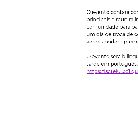
O evento contará co
principais e reunirá 
comunidade para parti
um dia de troca de c
verdes podem promov
O evento será biling
tarde em português. A
https://iscteiul.co1