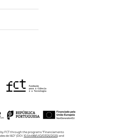
ed by FCT through the programs "Financiamento
ades de I&D" (DOI:
10.54499/UID/03125/2025
) and