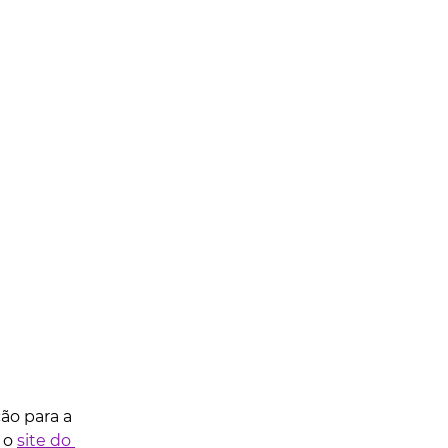
ão para a 
 o 
site do 