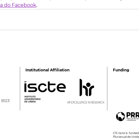
a do Facebook
.
Institutional Affiliation
Funding
a B123
CIS-Iscte is fund
Plurianual de Unid