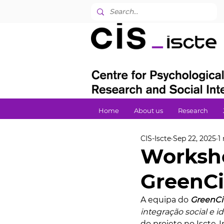
Home
About us
Research
CIS-Iscte
Sep 22, 2025
1
Worksho
GreenC
A equipa do 
GreenCi
integração social e 
do projeto no Iscte-