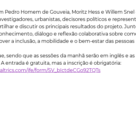
m Pedro Homem de Gouveia, Moritz Hess e Willem Snel
investigadores, urbanistas, decisores políticos e represen
lhar e discutir os principais resultados do projeto. Junt
onhecimento, diálogo e reflexão colaborativa sobre como
er a inclusão, a mobilidade e o bem-estar das pessoas 
ue, sendo que as sessões da manhã serão em inglês e as 
 entrada é gratuita, mas a inscrição é obrigatória: 
.qualtrics.com/jfe/form/SV_bIctdeCGo92TQTs