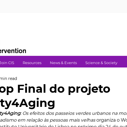
Join CIS
Resources
News & Events
Science & Society
 min read
p Final do projeto
ity4Aging
ty4Aging
: Os efeitos dos passeios verdes urbanos na mob
idadismo em relação às pessoas mais velhas
 organiza o W
Instituto Universitário de Lisboa no próximo dia 24 de ou