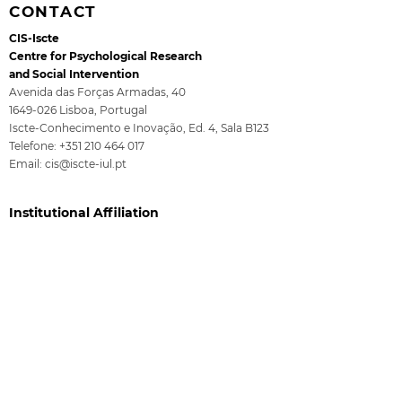
CONTACT
CIS-Iscte
Centre for Psychological Research
and Social Intervention
Avenida das Forças Armadas, 40
1649-026
Lisboa, Portugal
2026 Ciência Viva
2nd Annual Po
Iscte-Conhecimento e Inovação, Ed. 4, Sala B123
Summer Internships
Blitz in Psych
Telefone:
+351 210 464 017
Health and We
Email:
cis@iscte-iul.pt
Institutional Affiliation
Funding