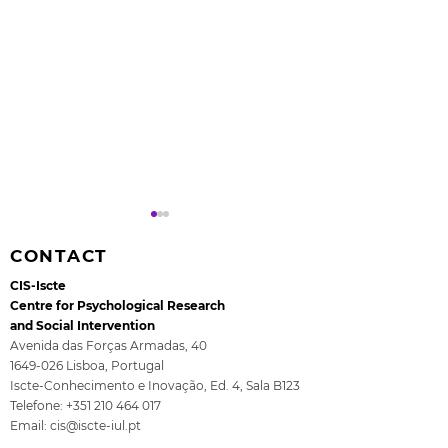
CONTACT
CIS-Iscte
Centre for Psychological Research
and Social Intervention
Avenida das Forças Armadas, 40
1649-026
Lisboa, Portugal
Rita Guerra elected to
All4Children's
Iscte-Conhecimento e Inovação, Ed. 4, Sala B123
the EASP Executive
- The final se
Telefone:
+351 210 464 017
Committee
ISCTE
Email:
cis@iscte-iul.pt