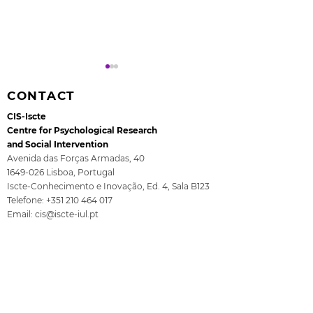
CONTACT
CIS-Iscte
Centre for Psychological Research
and Social Intervention
Avenida das Forças Armadas, 40
1649-026
Lisboa, Portugal
Rita Guerra elected to
All4Children's
Iscte-Conhecimento e Inovação, Ed. 4, Sala B123
the EASP Executive
- The final se
Telefone:
+351 210 464 017
Committee
ISCTE
Email:
cis@iscte-iul.pt
Institutional Affiliation