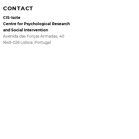
CONTACT
CIS-Iscte
Centre for Psychological Research
and Social Intervention
Avenida das Forças Armadas, 40
1649-026
Lisboa, Portugal
2026 Ciência Viva
2nd Annual Po
Iscte-Conhecimento e Inovação, Ed. 4, Sala B123
Summer Internships
Blitz in Psych
Telefone:
+351 210 464 017
Health and We
Email:
cis@iscte-iul.pt
Institutional Affiliation
Funding