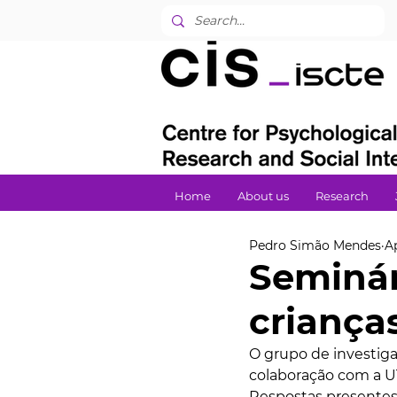
Home
About us
Research
Pedro Simão Mendes
A
Seminár
criança
O grupo de investig
colaboração com a UT
Respostas presentes 