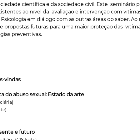
ociedade científica e da sociedade civil. Este  seminário p
istentes ao nível da  avaliação e intervenção com vítima
  Psicologia em diálogo com as outras áreas do saber. 
 e propostas futuras para uma maior proteção das  vítima
gias preventivas.
as-vindas
ca do abuso sexual: Estado da arte
ciária)
cte)
)
esente e futuro
lhães (CIS Iscte)