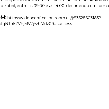
19 de abril, entre as 09:00 e as 14:00, decorrendo em forma
M: 
https://videoconf-colibri.zoom.us/j/93528603183?
qNThkZVhjMVZjYzhMdz09#success