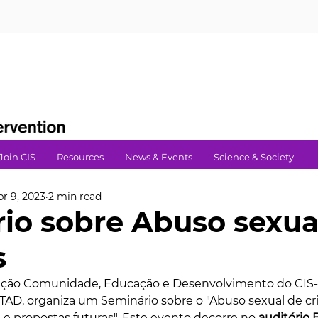
Join CIS
Resources
News & Events
Science & Society
pr 9, 2023
2 min read
io sobre Abuso sexua
s
ação Comunidade, Educação e Desenvolvimento do CIS-I
AD, organiza um Seminário sobre o "Abuso sexual de cri
e propostas futuras". Este evento decorre no 
auditório 