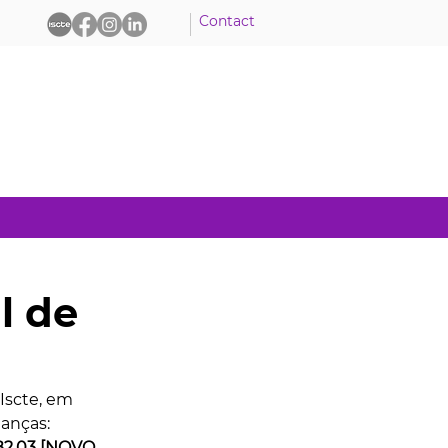
Contact
l de
scte, em 
anças: 
B2.03 [NOVO 