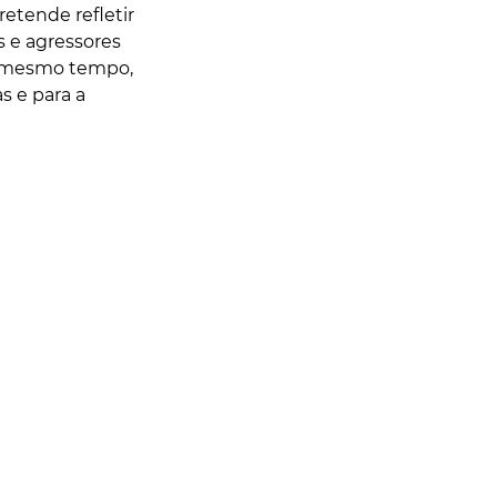
retende refletir 
s e agressores 
Ao mesmo tempo, 
s e para a 