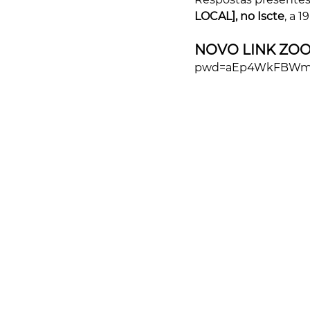
LOCAL], no Iscte
, a 
NOVO LINK ZOO
pwd=aEp4WkFBWmt