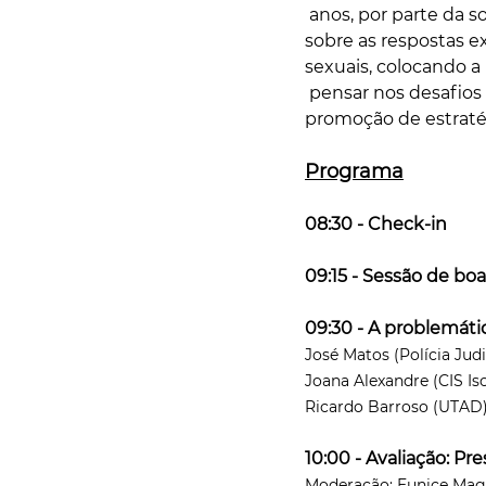
 anos, por parte da s
sobre as respostas ex
sexuais, colocando a
 pensar nos desafios
promoção de estraté
Programa
08:30 - Check-in
09:15 - Sessão de bo
09:30 - A problemáti
José Matos (Polícia Judi
Joana Alexandre (CIS Is
Ricardo Barroso (UTAD
10:00 - Avaliação: Pr
Moderação: Eunice Maga