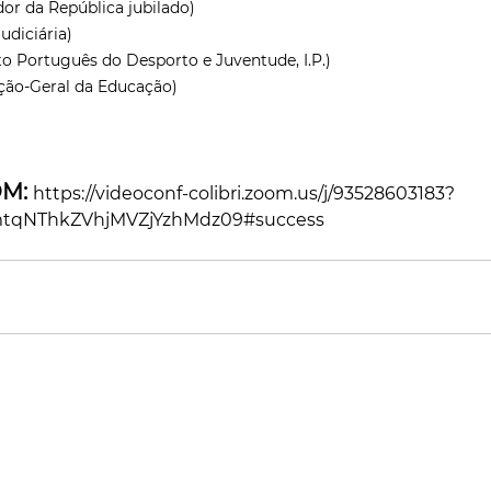
or da República jubilado)
udiciária)
uto Português do Desporto e Juventude, I.P.)
eção-Geral da Educação)
M: 
https://videoconf-colibri.zoom.us/j/93528603183?
qNThkZVhjMVZjYzhMdz09#success