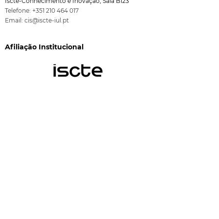
Iscte-Conhecimento e Inovação, Sala B123
Telefone:
+351 210 464 017
Email:
cis@iscte-iul.pt
Afiliação Institucional
Financiamento
CIS-Iscte é financiado pela FCT através dos