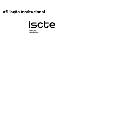
Afiliação Institucional
Financiamento
CIS-Iscte é financiado pela FCT através dos
programas "Financiamento Plurianual de Unidades
de I&D" (DOI:
10.54499/UID/03125/2025
) e
"Investimento C05-i13 - Unidades de Investigação
Científica" (DOI:
10.54499/UID/PRR/03125/2025
e