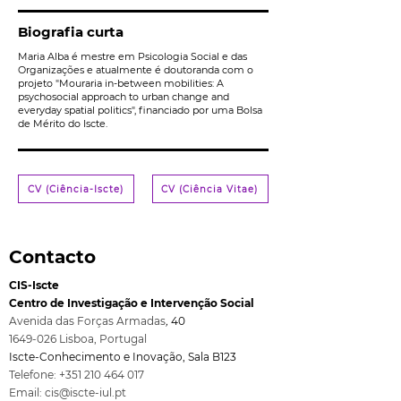
Biografia curta
Maria Alba é mestre em Psicologia Social e das
Organizações e atualmente é doutoranda com o
projeto "Mouraria in-between mobilities: A
psychosocial approach to urban change and
everyday spatial politics", financiado por uma Bolsa
de Mérito do Iscte.
CV (Ciência-Iscte)
CV (Ciência Vitae)
Contacto
CIS-Iscte
Centro de Investigação e Intervenção Social
Avenida das Forças Armadas
,
40
1649-026
Lisboa, Port
ugal
Iscte-Conhecimento e Inovação, Sala B123
Telefone:
+351 210 464 017
Email:
cis@iscte-iul.pt