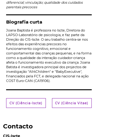
diferencial; vinculação; qualidade dos cuidados
parentais precoces
Biografia curta
Joana Baptista é professora no Iscte, Diretora do
LAPSO-Laboratório de psicologia, e faz parte da
Direção do CIS-Iscte. O seu trabalho centra-se nos
efeitos das experiências precoces no
funcionamento cognitivo, emocional e
comportamental das crianças pequenas, e na forma
como a qualidade da interação cuidador-criança
afeta o funcionamento executivo da criança. Joana
Batista é investigadora principal dos projectos de
investigação "All4Children" e "BabyExecutive",
financiados pela FCT, e delegada nacional na ação
COST Euro-CAN (CA19106).
CV (Ciência-Iscte)
CV (Ciência Vitae)
Contacto
CIS-Iscte