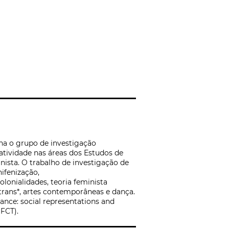
ena o grupo de investigação
atividade nas áreas dos Estudos de
nista. O trabalho de investigação de
hifenização,
onialidades, teoria feminista
s trans*, artes contemporâneas e dança.
ance: social representations and
 FCT).