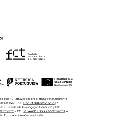
to
iado pela FCT através dos programas "Financiamento
ades de I&D" (DOI:
10.54499/UID/03125/2025
) e
13 - Unidades de Investigação Científica" (DOI:
03125/2025
e DOI:
10.54499/UID/PRR2/03125/2025
), e
ião Europeia -
NextGenerationEU
.