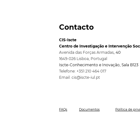
Contacto
CIS-Iscte
Centro de Investigação e Intervenção Soc
Avenida das Forças Armadas
,
40
1649-026 Lisboa, Port
ugal
Iscte-Conhecimento e Inovação, Sala B123
Telefone: +351 210 464 017
Email:
cis@iscte-iul.pt
FAQs
Documentos
Política de pri