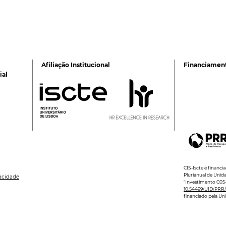
Afiliação Institucional
Financiamen
ial
CIS-Iscte é financ
Plurianual de Unid
vacidade
"Investimento C05-i
10.54499/UID/PRR/
financiado pela Un