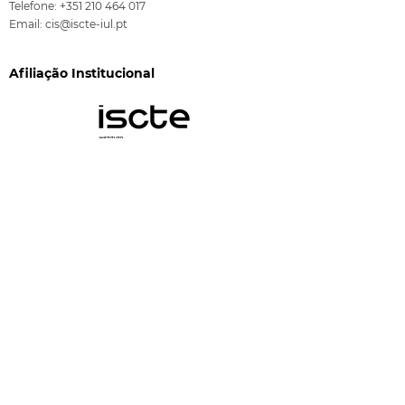
Telefone:
+351 210 464 017
Email:
cis@iscte-iul.pt
Afiliação Institucional
Financiamento
CIS-Iscte é financiado pela FCT através dos
programas "Financiamento Plurianual de Unidades