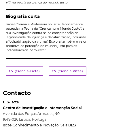
vítima, teoria da crença do mundo justo
Biografia curta
Isabel Correia é Professora no Iscte. Teoricamente
baseada na Teoria da "Crença num Mundo Justo", a
sua investigação centra-se na compreensão da
legitimidade da injustiça e da vitimização, incluindo
a "culpabilização da vítima". Explora também o valor
preditivo da perceção do mundo justo para os
indicadores de bem-estar.
CV (Ciência-Iscte)
CV (Ciência Vitae)
Contacto
CIS-Iscte
Centro de Investigação e Intervenção Social
Avenida das Forças Armadas
,
40
1649-026
Lisboa, Port
ugal
Iscte-Conhecimento e Inovação, Sala B123