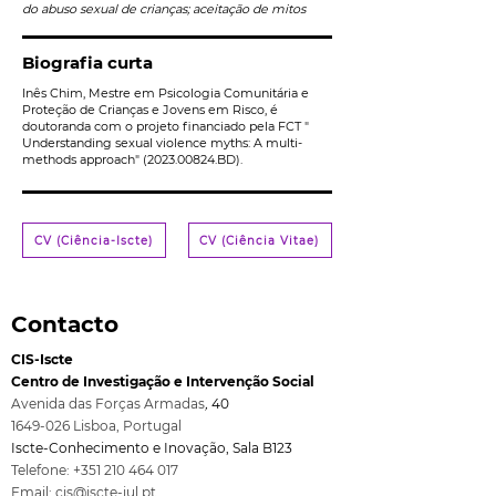
do abuso sexual de crianças; aceitação de mitos
Biografia curta
Inês Chim, Mestre em Psicologia Comunitária e
Proteção de Crianças e Jovens em Risco, é
doutoranda com o projeto financiado pela FCT "
Understanding sexual violence myths: A multi-
methods approach"
(2023.00824
.BD).
CV (Ciência-Iscte)
CV (Ciência Vitae)
Contacto
CIS-Iscte
Centro de Investigação e Intervenção Social
Avenida das Forças Armadas
,
40
1649-026
Lisboa, Port
ugal
Iscte-Conhecimento e Inovação, Sala B123
Telefone:
+351 210 464 017
Email:
cis@iscte-iul.pt