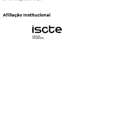
Afiliação Institucional
Financiamento
CIS-Iscte é financiado pela FCT através dos
programas "Financiamento Plurianual de Unidades
de I&D" (DOI:
10.54499/UID/03125/2025
) e
"Investimento C05-i13 - Unidades de Investigação