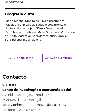
dependência
Biografia curta
Diogo Manuel Ribeiro da Silva é mestre em
Psicologia Clínica e da Saúde e atualmente é
doutorando no projeto “Deep Emotional AI:
Detection of Emotional Micro-States and Prediction
of Digital Addictive Behaviors through Mobile
Sensing and Explainable AI.”
CV (Ciência-Iscte)
CV (Ciência Vitae)
Contacto
CIS-Iscte
Centro de Investigação e Intervenção Social
Avenida das Forças Armadas
,
40
1649-026
Lisboa, Port
ugal
Iscte-Conhecimento e Inovação, Sala B123
Telefone:
+351 210 464 017