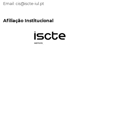
Email:
cis@iscte-iul.pt
Afiliação Institucional
Financiamento
CIS-Iscte é financiado pela FCT através dos
programas "Financiamento Plurianual de Unidades
de I&D" (DOI:
10.54499/UID/03125/2025
) e