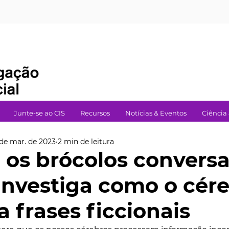
Junte-se ao CIS
Recursos
Notícias & Eventos
Ciência
 de mar. de 2023
2 min de leitura
os brócolos convers
investiga como o cér
 frases ficcionais