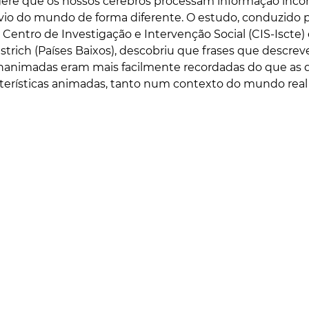
re que os nossos cérebros processam informação inco
io do mundo de forma diferente. O estudo, conduzido 
Centro de Investigação e Intervenção Social (CIS-Iscte) 
trich (Países Baixos), descobriu que frases que descre
 inanimadas eram mais facilmente recordadas do que as
terísticas animadas, tanto num contexto do mundo rea