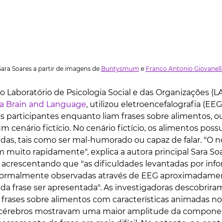
ara Soares a partir de imagens de 
Buntysmum
 e 
Franco Antonio Giovanell
o Laboratório de Psicologia Social e das Organizações (L
ta Brain and Language
, utilizou eletroencefalografia (EEG
os participantes enquanto liam frases sobre alimentos, 
 cenário fictício. No cenário fictício, os alimentos poss
adas, tais como ser mal-humorado ou capaz de falar. "O n
 muito rapidamente", explica a autora principal Sara Soa
 acrescentando que "as dificuldades levantadas por inf
normalmente observadas através de EEG aproximadame
ca da frase ser apresentada". As investigadoras descobri
m frases sobre alimentos com características animadas n
s cérebros mostravam uma maior amplitude da compone