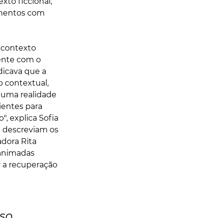
xto ficcional, 
limentos com 
 contexto 
tente com o 
icava que a 
 contextual, 
 uma realidade 
ientes para 
 explica Sofia 
e descreviam os 
dora Rita 
nanimadas 
 a recuperação 
so 