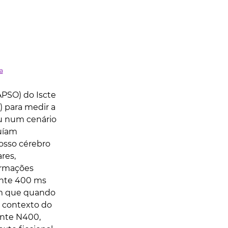
a
APSO) do Iscte 
) para medir a 
ou num cenário 
uíam 
osso cérebro 
res, 
ormações 
nte 400 ms 
ram que quando 
o contexto do 
nte N400, 