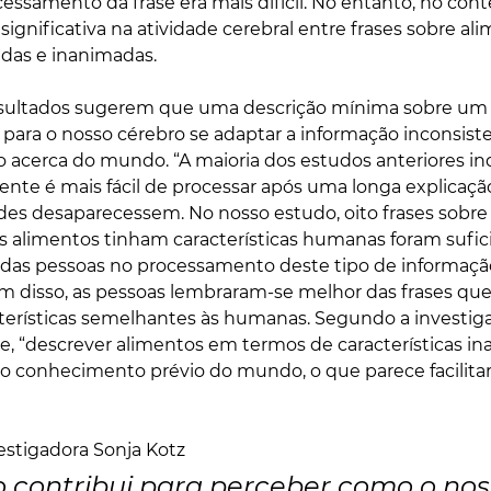
ssamento da frase era mais difícil. No entanto, no conte
significativa na atividade cerebral entre frases sobre a
adas e inanimadas.
resultados sugerem que uma descrição mínima sobre um
te para o nosso cérebro se adaptar a informação inconsis
acerca do mundo. “A maioria dos estudos anteriores ind
ente é mais fácil de processar após uma longa explicação
des desaparecessem. No nosso estudo, oito frases sobre
s alimentos tinham características humanas foram sufic
as pessoas no processamento deste tipo de informação",
lém disso, as pessoas lembraram-se melhor das frases qu
terísticas semelhantes às humanas. Segundo a investiga
e, “descrever alimentos em termos de características i
o conhecimento prévio do mundo, o que parece facilitar
estigadora Sonja Kotz
o contribui para perceber como o nos