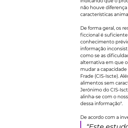
indicando que o proce
não houve diferença 
características anim
De forma geral, os 
ficcional é suficien
conhecimento prévio 
informação inconsist
como se as dificulda
alternativa em que o
mudar a capacidade d
Frade (CIS-Iscte). A
alimentos sem carac
Jerónimo do CIS-Isct
alinha-se com o noss
dessa informação".
De acordo com a inv
“Este estud