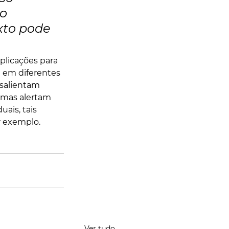
o 
to pode 
plicações para 
 em diferentes 
 salientam 
 mas alertam 
ais, tais 
r exemplo.
Ver tudo