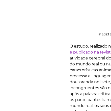
© 2023 S
O estudo, realizado n
e publicado na revis
atividade cerebral d
do mundo real ou num
características anim
processa a linguagem
doutoranda no Iscte,
incongruentes são 
após a palavra críti
os participantes lia
mundo real, os seu