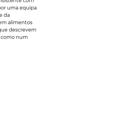
nsistente com 
por uma equipa 
e da 
vem alimentos 
 que descrevem 
l como num 