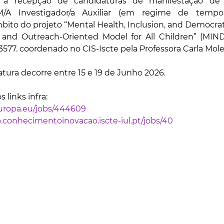
 a recepção de candidaturas de manifestação de i
/A Investigador/a Auxiliar (em regime de tempo
bito do projeto “Mental Health, Inclusion, and Democratic
 and Outreach-Oriented Model for All Children” (MIN
577. coordenado no CIS-Iscte pela Professora Carla Molei
tura decorre entre 15 e 19 de Junho 2026.
 links infra:
europa.eu/jobs/444609
.conhecimentoinovacao.iscte-iul.pt/jobs/40