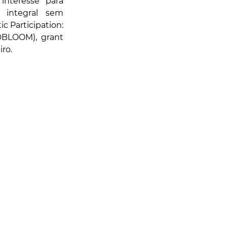
nteresse para 
 integral sem 
 Participation: 
DBLOOM), grant 
ro.