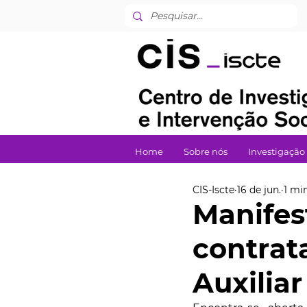
Home
Sobre nós
Investigação
CIS-Iscte
16 de jun.
1 min
Manifes
contrat
Auxiliar