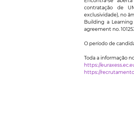
Encontra-se aberta
contratação de UM
exclusividade), no âm
Building a Learning
agreement no. 101253
O período de candida
Toda a informação nos
https://euraxess.ec.
https://recrutamento