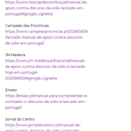
https://www.noticiasdecoimbra.pt/manual-de-
apoio-contra-discurso-de-odio-lancado-em-
portugal/#google_vignette
Campeão das Províncias
https://www.campeaoprovincias.pt/2026/06/18
/lancado-manual-de-apoio-contra-discurso-
de-odio-em-portugal/
JM Madeira
https://www.jm-madeira.pt/nacional/manual-
de-apoio-contra-discurso-de-odio-e-lancado-
hoje-em-portugal-
DJ20389129#google_vignette
Ensaio
https://ensaio.pt/manual-para-compreender-e-
combater-o-discurso-de-odio-e-lancado-em-
portugal/
Jornal do Centro
https://www.jornaldocentro.pt/manual-de-
apoio-contra-discurso-de-odio-e-lancado-