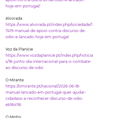
hoje-em-portugal/
Alvorada
https://www.alvorada.pt/index.php/sociedade/1
7419-manual-de-apoio-contra-discurso-de-
odio-e-lancado-hoje-em-portugal
Voz da Planície 
https://www.vozdaplanicie.pt/index.php/noticia
s/18-junho-dia-internacional-para-o-combate-
ao-discurso-de-odio
O Mirante 
https://omirante.pt/nacional/2026-06-18-
manual-lancado-em-portugal-quer-ajudar-
cidadaos-a-reconhecer-discurso-de-odio-
eb184116
O Minho
https://ominho.pt/manual-de-apoio-contra-
discurso-de-odio-e-lancado-hoje-em-
portugal/