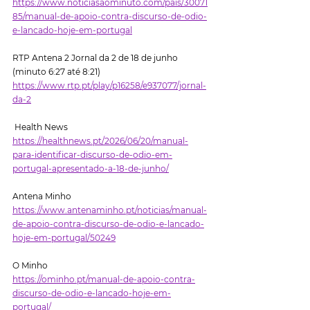
https://www.noticiasaominuto.com/pais/30071
85/manual-de-apoio-contra-discurso-de-odio-
e-lancado-hoje-em-portugal
RTP Antena 2 Jornal da 2 de 18 de junho 
(minuto 6:27 até 8:21)
https://www.rtp.pt/play/p16258/e937077/jornal-
da-2
 Health News 
https://healthnews.pt/2026/06/20/manual-
para-identificar-discurso-de-odio-em-
portugal-apresentado-a-18-de-junho/
Antena Minho
https://www.antenaminho.pt/noticias/manual-
de-apoio-contra-discurso-de-odio-e-lancado-
hoje-em-portugal/50249
O Minho
https://ominho.pt/manual-de-apoio-contra-
discurso-de-odio-e-lancado-hoje-em-
portugal/