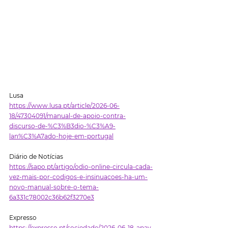
Lusa
https://www.lusa.pt/article/2026-06-
18/47304091/manual-de-apoio-contra-
discurso-de-%C3%B3dio-%C3%A9-
lan%C3%A7ado-hoje-em-portugal
Diário de Notícias 
https://sapo.pt/artigo/odio-online-circula-cada-
vez-mais-por-codigos-e-insinuacoes-ha-um-
novo-manual-sobre-o-tema-
6a331c78002c36b62f3270e3
Expresso
https://expresso.pt/sociedade/2026-06-18-apav-