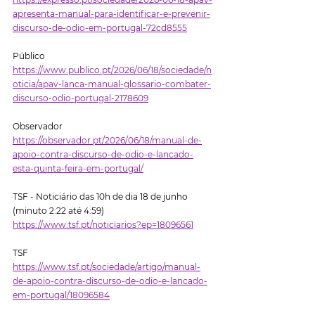
apresenta-manual-para-identificar-e-prevenir-
discurso-de-odio-em-portugal-72cd8555
Público
https://www.publico.pt/2026/06/18/sociedade/n
oticia/apav-lanca-manual-glossario-combater-
discurso-odio-portugal-2178609
Observador 
https://observador.pt/2026/06/18/manual-de-
apoio-contra-discurso-de-odio-e-lancado-
esta-quinta-feira-em-portugal/
TSF - Noticiário das 10h de dia 18 de junho 
(minuto 2:22 até 4:59)
https://www.tsf.pt/noticiarios?ep=18096561
TSF
https://www.tsf.pt/sociedade/artigo/manual-
de-apoio-contra-discurso-de-odio-e-lancado-
em-portugal/18096584