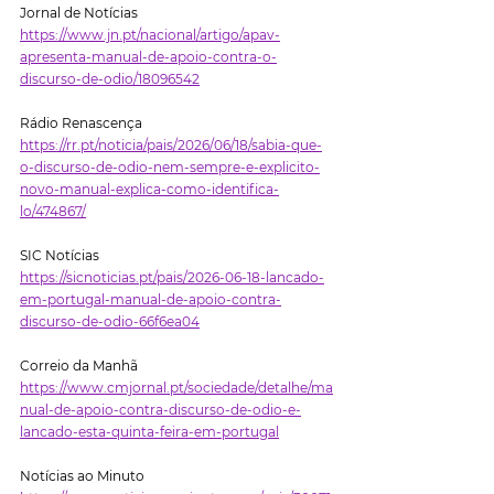
Jornal de Notícias
https://www.jn.pt/nacional/artigo/apav-
apresenta-manual-de-apoio-contra-o-
discurso-de-odio/18096542
Rádio Renascença 
https://rr.pt/noticia/pais/2026/06/18/sabia-que-
o-discurso-de-odio-nem-sempre-e-explicito-
novo-manual-explica-como-identifica-
lo/474867/
SIC Notícias
https://sicnoticias.pt/pais/2026-06-18-lancado-
em-portugal-manual-de-apoio-contra-
discurso-de-odio-66f6ea04
Correio da Manhã
https://www.cmjornal.pt/sociedade/detalhe/ma
nual-de-apoio-contra-discurso-de-odio-e-
lancado-esta-quinta-feira-em-portugal
Notícias ao Minuto 