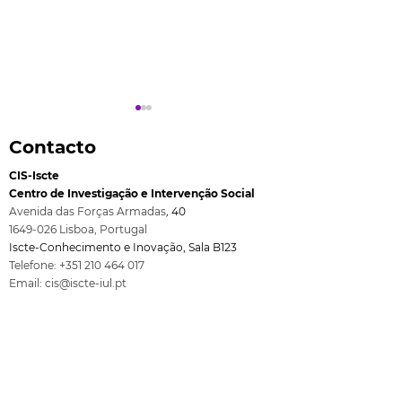
Contacto
CIS-Iscte
Centro de Investigação e Intervenção Social
Avenida das Forças Armadas
,
40
1649-026
Lisboa, Port
ugal
Iscte-Conhecimento e Inovação, Sala B123
Rita Guerra eleita
Seminário fina
Telefone:
+351 210 464 017
membro da Comissão
projecto All4C
Email:
cis@iscte-iul.pt
Executiva da EASP
no Iscte
Afiliação Institucional