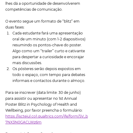
lhes dá a oportunidade de desenvolverem 
competências de comunicação.
O evento segue um formato de “blitz” em 
duas fases:
Cada estudante fará uma apresentação 
oral de um minuto (com 1-2 diapositivos) 
resumindo os pontos-chave do poster. 
Algo como um “trailer” curto e cativante 
para despertar a curiosidade e encorajar 
mais discussões.
Os pósteres serão depois expostos em 
todo o espaço, com tempo para debates 
informais e contactos durante o almoço.
Para se inscrever (data limite: 30 de junho) 
para assistir ou apresentar no 1st Annual 
Poster Blitz in Psychology of Health and 
Wellbeing, por favor preencha o formulário: 
https://iscteiul.co1.qualtrics.com/jfe/form/SV_b
7NX3N0GACLWz6m