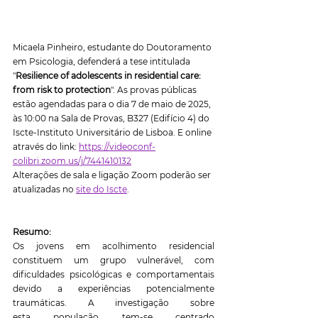
Micaela Pinheiro, estudante do Doutoramento 
em Psicologia, defenderá a tese intitulada 
"
Resilience of adolescents in residential care: 
from risk to protection
". As provas públicas 
estão agendadas para o dia 7 de maio de 2025, 
às 10:00 na Sala de Provas, B327 (Edifício 4) do 
Iscte-Instituto Universitário de Lisboa. E online 
através do link: 
https://videoconf-
colibri.zoom.us/j/7441410132
Alterações de sala e ligação Zoom poderão ser 
atualizadas no 
site do Iscte
.
Resumo:
Os jovens em acolhimento residencial 
constituem um grupo vulnerável, com 
dificuldades psicológicas e comportamentais 
devido a experiências potencialmente 
traumáticas. A investigação sobre 
esta população tem-se centrado 