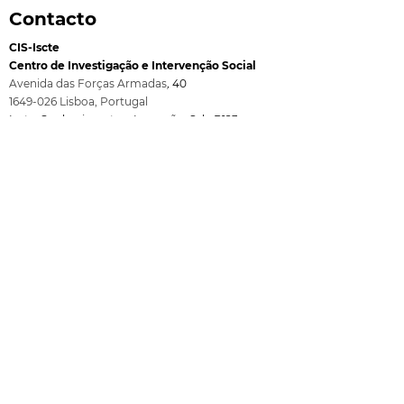
Contacto
CIS-Iscte
Centro de Investigação e Intervenção Social
Avenida das Forças Armadas
,
40
1649-026
Lisboa, Port
ugal
Iscte-Conhecimento e Inovação, Sala B123
Ricardo Vilaverde é o
Evento de
Telefone:
+351 210 464 017
mais recente Doutor
encerramento
Email:
cis@iscte-iul.pt
em Psicologia
projecto
transnacional
Iscte
Afiliação Institucional
Financiamento